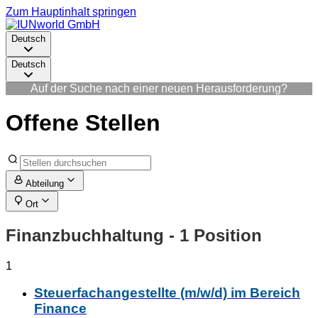
Zum Hauptinhalt springen
Deutsch
Deutsch
Auf der Suche nach einer neuen Herausforderung?
Offene Stellen
Abteilung
Ort
Finanzbuchhaltung
- 1 Position
1
Steuerfachangestellte (m/w/d) im Bereich
Finance