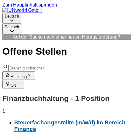
Zum Hauptinhalt springen
Deutsch
Deutsch
Auf der Suche nach einer neuen Herausforderung?
Offene Stellen
Abteilung
Ort
Finanzbuchhaltung
- 1 Position
1
Steuerfachangestellte (m/w/d) im Bereich
Finance